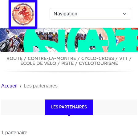
COL
Panneau de gestion des cookies
NA
DE
ACT
VÉ
ROUTE / CONTRE-LA-MONTRE / CYCLO-CROSS / VTT /
ÉCOLE DE VÉLO / PISTE / CYCLOTOURISME
Accueil
Les partenaires
LES PARTENAIRES
1 partenaire