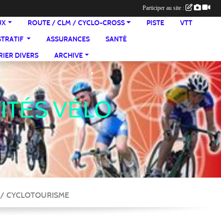
Participer au site :
UX
ROUTE / CLM / CYCLO-CROSS
PISTE
VTT
•
STRATIF
ASSURANCES
SANTÉ
IER DIVERS
ARCHIVE
•
VITÉS VÉLO
•
E / CYCLOTOURISME