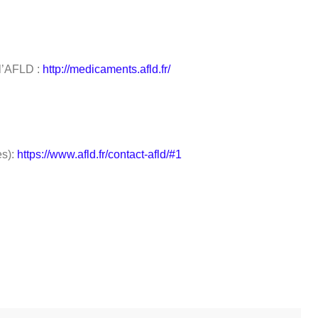
 l’AFLD :
http://medicaments.afld.fr/
es):
https://www.afld.fr/contact-afld/#1